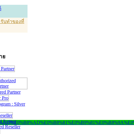
์
T รับทำของที่
่าย