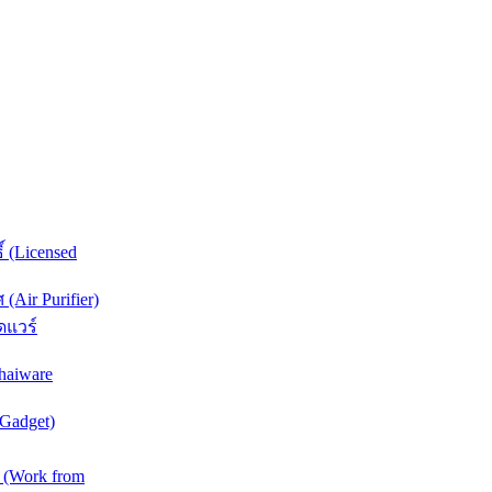
์ (Licensed
Air Purifier)
ดแวร์
haiware
(Gadget)
 (Work from