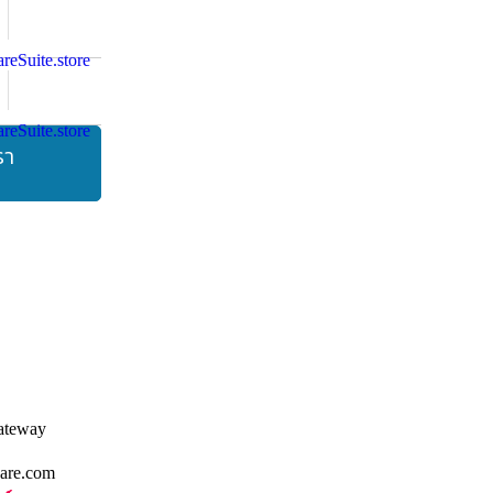
รา
are.com