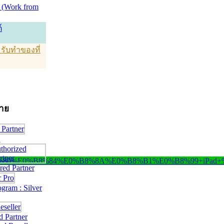
 (Work from
์
T รับทำของที่
่าย