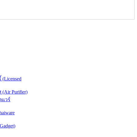
์ (Licensed
Air Purifier)
ดแวร์
haiware
(Gadget)