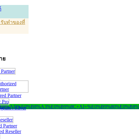
์
T รับทำของที่
่าย