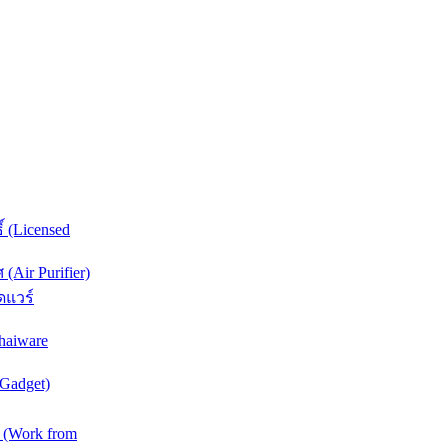
์ (Licensed
Air Purifier)
ดแวร์
haiware
(Gadget)
 (Work from