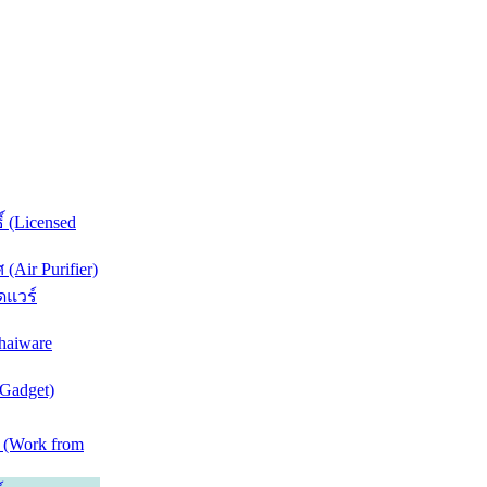
์ (Licensed
Air Purifier)
ดแวร์
haiware
(Gadget)
 (Work from