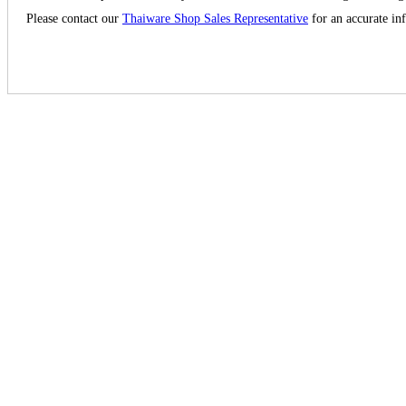
Please contact our
Thaiware Shop Sales Representative
for an accurate in