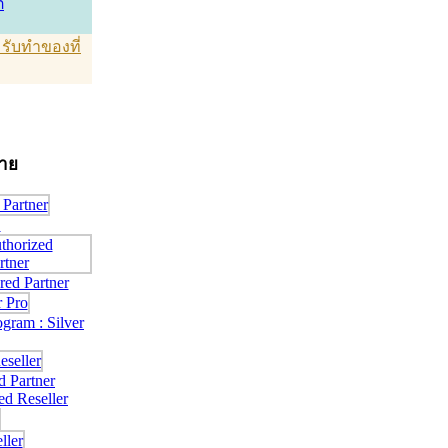
์
T รับทำของที่
่าย