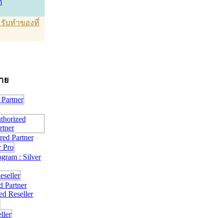
์
T รับทำของที่
่าย