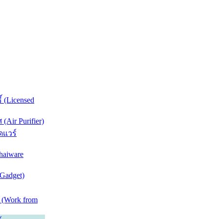
์ (Licensed
Air Purifier)
ดแวร์
haiware
(Gadget)
 (Work from