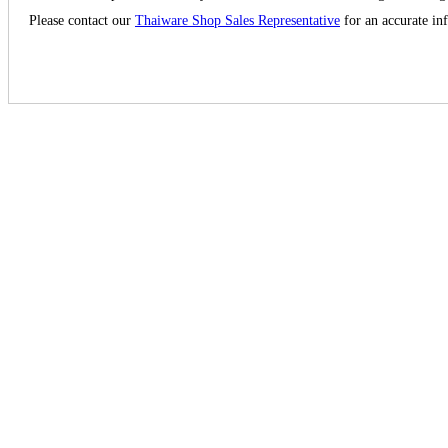
Please contact our
Thaiware Shop Sales Representative
for an accurate in