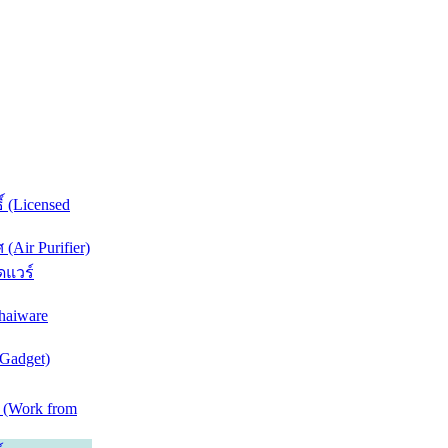
์ (Licensed
Air Purifier)
ดแวร์
haiware
(Gadget)
 (Work from