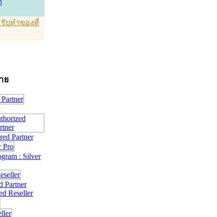
์
T รับทำของที่
่าย