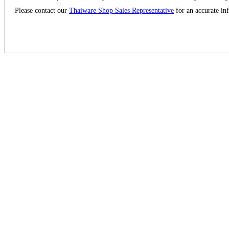
Please contact our
Thaiware Shop Sales Representative
for an accurate in