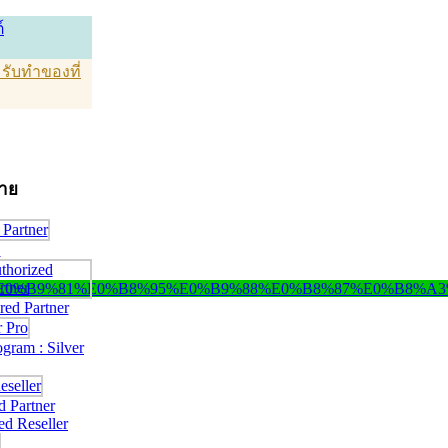
์
T รับทำของที่
่าย