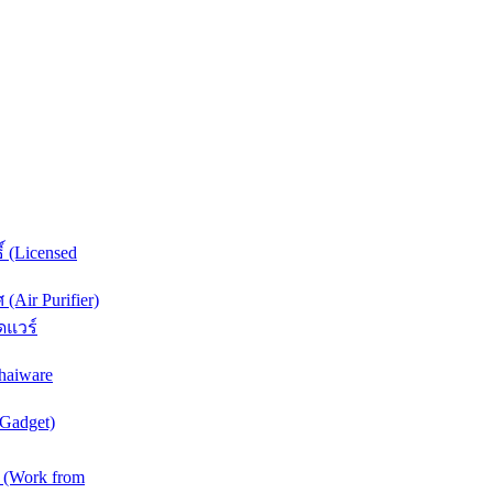
์ (Licensed
Air Purifier)
ดแวร์
haiware
(Gadget)
 (Work from