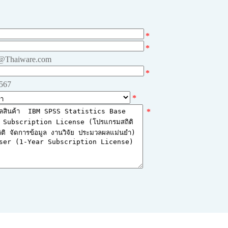
*
*
e@Thaiware.com
*
4567
*
*