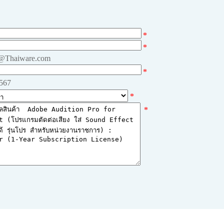
*
*
e@Thaiware.com
*
4567
*
*