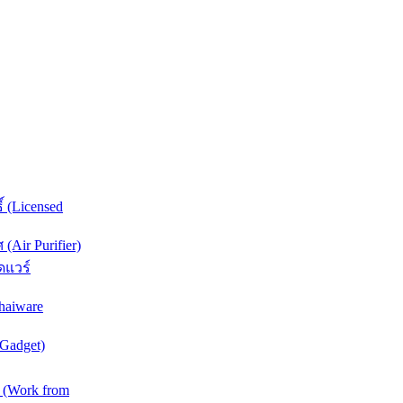
์ (Licensed
Air Purifier)
ดแวร์
haiware
(Gadget)
 (Work from