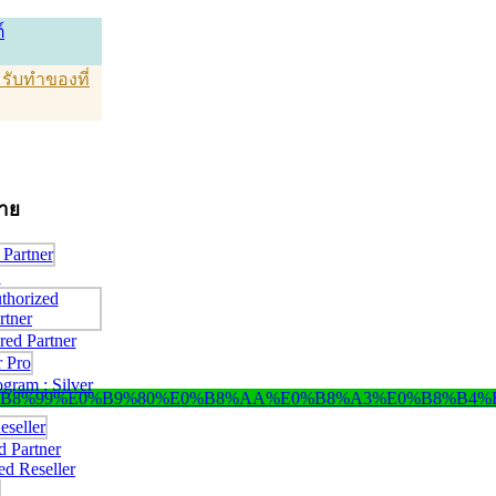
์
T รับทำของที่
่าย