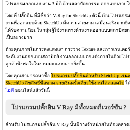
โปรแกรมออกแบบงาน 3 มิติ ด้านสถาปัตยกรรม ออกแบบภายใ
โดยที่ ปลั๊กอิน ที่มีชื่อว่า
V-Ray for SketchUp
ตัวนี้
เป็น โปรแกรมเส
งานที่ออกแบบด้วย SketchUp มีความสวยงาม เสมือนจริงมากยิ่งขึ
ได้รับความนิยมในกลุ่มผู้ใช้งานทางด้านงานออกแบบสถาปัตย
เป็นอย่างมาก
ด้วยคุณภาพในการลงแสงเงา การวาง Texture และการเรนเดอร์
ระดับงานออกแบบสถาปัตย์ งานออกแบบตกแต่งภายในด้วยโปรแกร
ลูกค้าพึงพอใจในงานออกแบบมากยิ่งขึ้น
โดยคุณสามารถหาซื้อ
โปรแกรมปลั๊กอินสำหรับ SketchUp เรนเด
SketchUp ลิขสิทธิ์ซื้อขาด จ่ายเงินครั้งเดียวใช้งานได้ตลอดไป
ได
ไอที
ออนไลน์แล้ววันนี้
โปรแกรมปลั๊กอิน V-Ray มีทั้งหมดกี่เวอร์ชัน ?
สำหรับ โปรแกรมปลั๊กอิน V-Ray นั้นมีวางจำหน่ายในท้องตลาดอยู