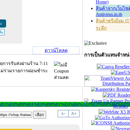
Home)
สินค้าจากเว็บไซต
Antivirus.in.th
สินค้าพรีเมี่ยม I
้น
ระลึก
ิ้น
ดาวน์โหลด
การเป็นตัวแทนจำหน
-
A
A
+