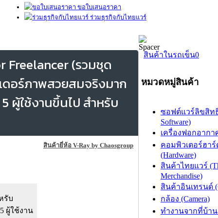
ขอใบเสนอราคา
ร่วมธุรกิจกับไทยแวร์
สินค้าในรถเข็น
0
r Freelancer (รวมชุด
เรนเดอร์ภาพสวยสมจริงมาก
หมวดหมู่สินค้า
บ 5 ผู้ใช้งานขึ้นไป สำหรับ
ซอฟต์แวร์ลิขสิทธิ
Software)
เครื่องฟอกอากาศ (
คอมพิวเตอร์ฮาร์
สินค้ายี่ห้อ V-Ray by Chaosgroup
(Hardware)
สินค้าไทยแวร์ (T
Merchandise)
สินค้าอินเทรนด์ 
หรับ
กล้อง (Camera)
 ผู้ใช้งาน
ทำงานจากที่บ้าน