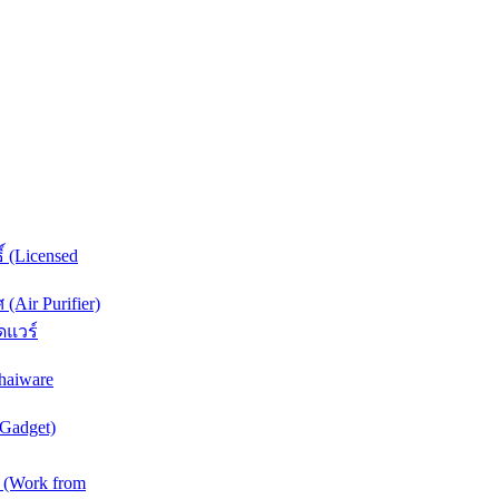
์ (Licensed
Air Purifier)
ดแวร์
haiware
(Gadget)
 (Work from