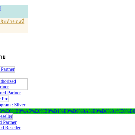
์
T รับทำของที่
่าย