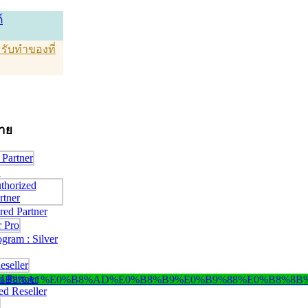
์
T รับทำของที่
่าย