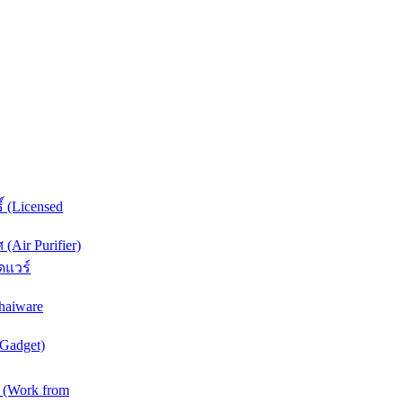
์ (Licensed
Air Purifier)
ดแวร์
haiware
(Gadget)
 (Work from