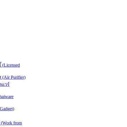
์ (Licensed
Air Purifier)
ดแวร์
haiware
(Gadget)
 (Work from