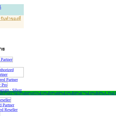
์
T รับทำของที่
่าย