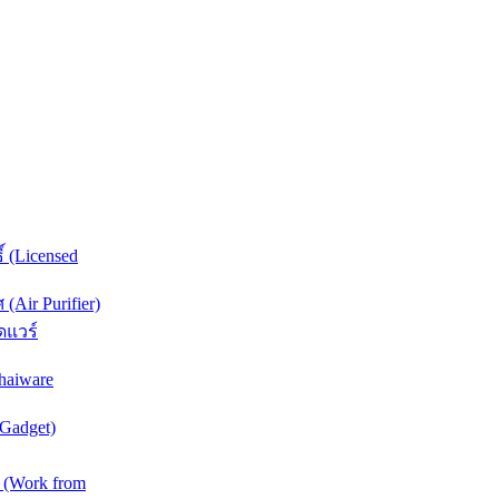
์ (Licensed
Air Purifier)
ดแวร์
haiware
(Gadget)
 (Work from