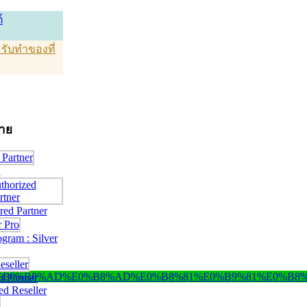
์
T รับทำของที่
่าย