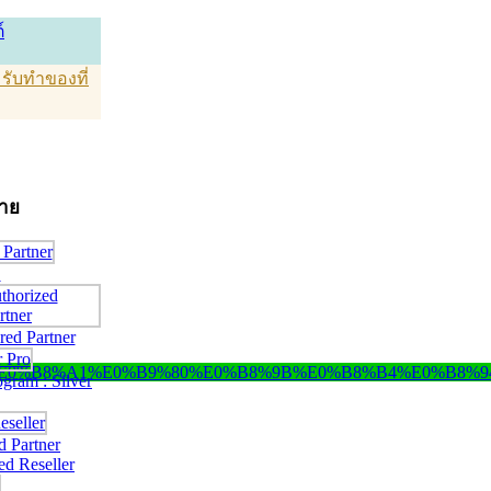
์
T รับทำของที่
่าย