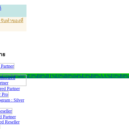
์
T รับทำของที่
่าย