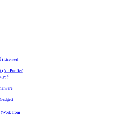
์ (Licensed
Air Purifier)
ดแวร์
haiware
(Gadget)
 (Work from