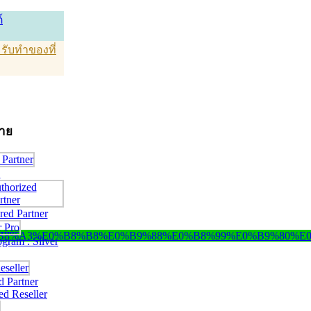
์
T รับทำของที่
่าย