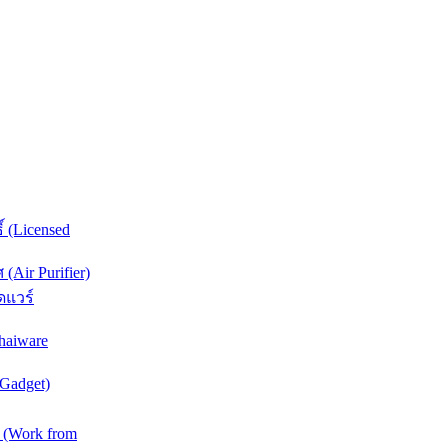
์ (Licensed
Air Purifier)
ดแวร์
haiware
(Gadget)
 (Work from