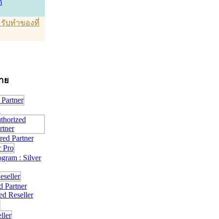
์
T รับทำของที่
่าย