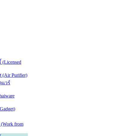
์ (Licensed
Air Purifier)
ดแวร์
haiware
(Gadget)
 (Work from