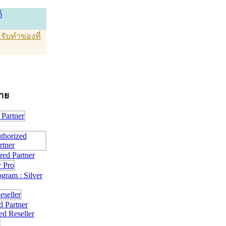
์
T รับทำของที่
่าย