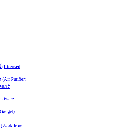
์ (Licensed
Air Purifier)
ดแวร์
haiware
(Gadget)
 (Work from