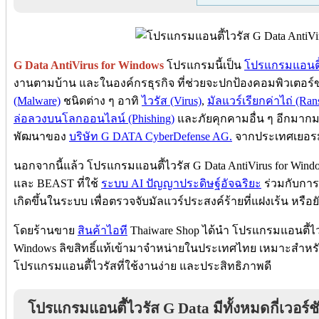
G Data AntiVirus for Windows
โปรแกรมนี้เป็น
โปรแกรมแอนตี้ไ
งานตามบ้าน และในองค์กรธุรกิจ ที่ช่วยจะปกป้องคอมพิวเตอร
(Malware)
ชนิดต่าง ๆ อาทิ
ไวรัส (Virus)
,
มัลแวร์เรียกค่าไถ่ (Ra
ล่อลวงบนโลกออนไลน์ (Phishing)
และภัยคุกคามอื่น ๆ อีกมากม
พัฒนาของ
บริษัท G DATA CyberDefense AG.
จากประเทศเยอร
นอกจากนี้แล้ว โปรแกรมแอนตี้ไวรัส G Data AntiVirus for Windo
และ BEAST ที่ใช้
ระบบ AI ปัญญาประดิษฐ์อัจฉริยะ
ร่วมกับการ
เกิดขึ้นในระบบ เพื่อตรวจจับมัลแวร์ประสงค์ร้ายที่แฝงเร้น หรือยัง
โดยร้านขาย
สินค้าไอที
Thaiware Shop ได้นำ โปรแกรมแอนตี้ไวร
Windows ลิขสิทธิ์แท้เข้ามาจำหน่ายในประเทศไทย เหมาะสำหรั
โปรแกรมแอนตี้ไวรัสที่ใช้งานง่าย และประสิทธิภาพดี
โปรแกรมแอนตี้ไวรัส G Data มีทั้งหมดกี่เวอร์ช